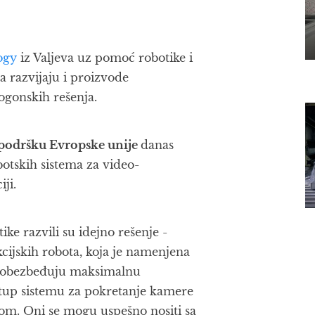
ogy
iz Valjeva uz pomoć robotike i
a razvijaju i proizvode
pogonskih rešenja.
 podršku Evropske unije
danas
tskih sistema za video-
iji.
ke razvili su idejno rešenje -
ijskih robota, koja je namenjena
ti obezbeđuju maksimalnu
istup sistemu za pokretanje kamere
om. Oni se mogu uspešno nositi sa