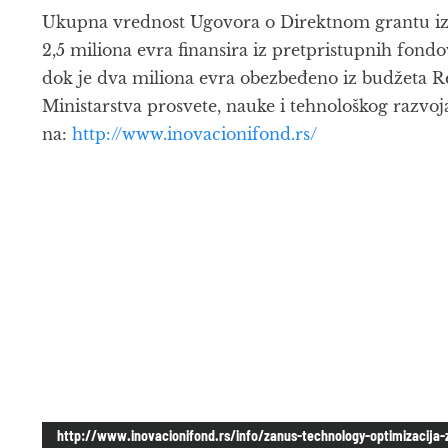
Ukupna vrednost Ugovora o Direktnom grantu izno
2,5 miliona evra finansira iz pretpristupnih fond
dok je dva miliona evra obezbeđeno iz budžeta Re
Ministarstva prosvete, nauke i tehnološkog razvoj
na:
http://www.inovacionifond.rs/
http://www.inovacionifond.rs/info/zanus-technology-optimizacija