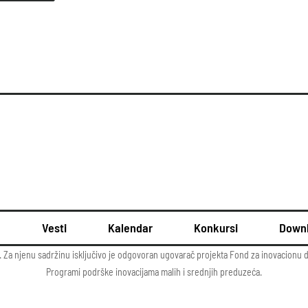
u
Vesti
Kalendar
Konkursi
Down
. Za njenu sadržinu isključivo je odgovoran ugovarač projekta Fond za inovacionu 
Programi podrške inovacijama malih i srednjih preduzeća.