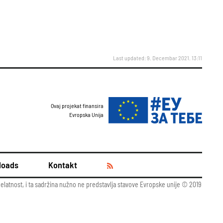
Last updated: 9. Decembar 2021. 13:11
Ovaj projekat finansira
Evropska Unija
loads
Kontakt
delatnost, i ta sadržina nužno ne predstavlja stavove Evropske unije © 2019