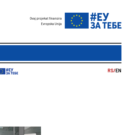
Ovaj projekat finansira
Evropska Unija
RS/
EN