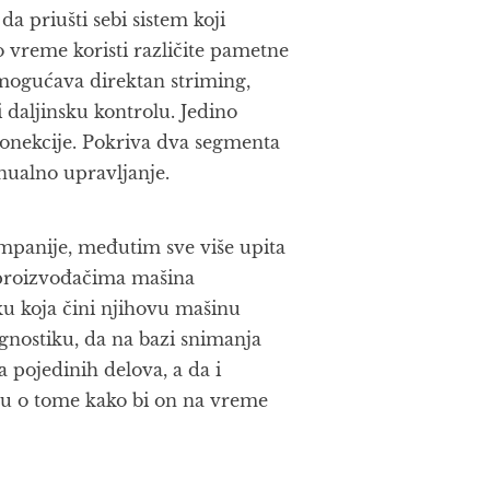
a priušti sebi sistem koji
to vreme koristi različite pametne
mogućava direktan striming,
 daljinsku kontrolu. Jedino
onekcije. Pokriva dva segmenta
nualno upravljanje.
ompanije, međutim sve više upita
 proizvođačima mašina
ku koja čini njihovu mašinu
gnostiku, da na bazi snimanja
 pojedinih delova, a da i
ju o tome kako bi on na vreme
.