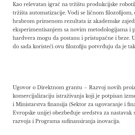
Kao relevatan igrač na tržištu produkcijske robot
tržišta automatizacije. Vodi se ličnom filozofijom
hrabrom primenom rezultata iz akademske zajed
eksperimentisanjem sa novim metodologijama i pr
hardvera mogu da postanu i pristupačne i brze. Us
do sada koristeći ovu filozofiju potvrđuju da je t
Ugovor o Direktnom grantu – Razvoj novih proiz
komercijalizaciju istraživanja koji je potpisan i
i Ministarstva finansija (Sektor za ugovaranje i f
Evropske unije) obezbeđuje sredstva za nastava
razvoja i Programa sufinansiranja inovacija.