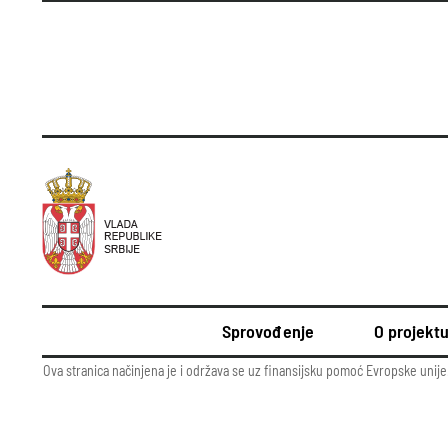
Sprovođenje
O projekt
Ova stranica načinjena je i održava se uz finansijsku pomoć Evropske unije