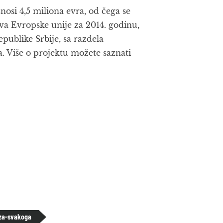
si 4,5 miliona evra, od čega se
ova Evropske unije za 2014. godinu,
publike Srbije, sa razdela
a. Više o projektu možete saznati
-za-svakoga