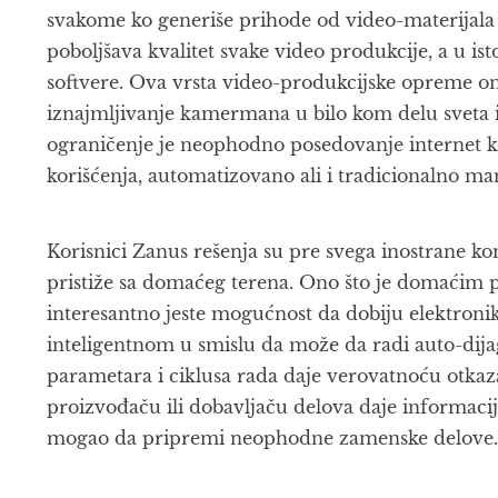
svakome ko generiše prihode od video-materijala d
poboljšava kvalitet svake video produkcije, a u is
softvere. Ova vrsta video-produkcijske opreme o
iznajmljivanje kamermana u bilo kom delu sveta i
ograničenje je neophodno posedovanje internet k
korišćenja, automatizovano ali i tradicionalno ma
Korisnici Zanus rešenja su pre svega inostrane k
pristiže sa domaćeg terena. Ono što je domaćim
interesantno jeste mogućnost da dobiju elektroni
inteligentnom u smislu da može da radi auto-dija
parametara i ciklusa rada daje verovatnoću otkaza
proizvođaču ili dobavljaču delova daje informaci
mogao da pripremi neophodne zamenske delove