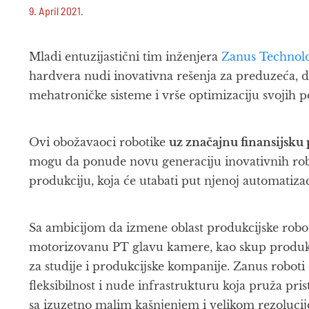
9. April 2021.
Mladi entuzijastični tim inženjera
Zanus Technol
hardvera nudi inovativna rešenja za preduzeća, d
mehatroničke sisteme i vrše optimizaciju svojih 
Ovi obožavaoci robotike
uz značajnu finansijsku
mogu da ponude novu generaciju inovativnih robo
produkciju, koja će utabati put njenoj automatizac
Sa ambicijom da izmene oblast produkcijske roboti
motorizovanu PT glavu kamere, kao skup produkc
za studije i produkcijske kompanije. Zanus robo
fleksibilnost i nude infrastrukturu koja pruža pr
sa izuzetno malim kašnjenjem i velikom rezolucij