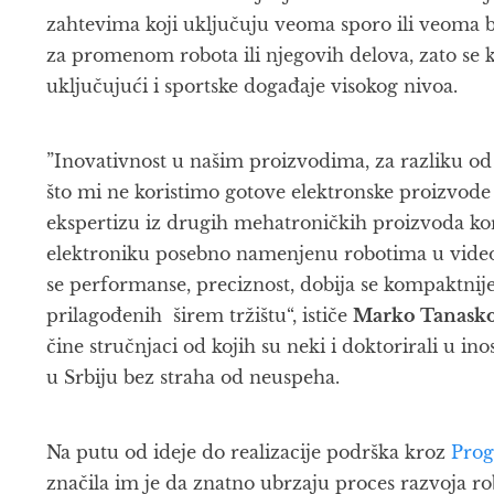
zahtevima koji uključuju veoma sporo ili veoma 
za promenom robota ili njegovih delova, zato se kor
uključujući i sportske događaje visokog nivoa.
”Inovativnost u našim proizvodima, za razliku od s
što mi ne koristimo gotove elektronske proizvode
ekspertizu iz drugih mehatroničkih proizvoda ko
elektroniku posebno namenjenu robotima u video 
se performanse, preciznost, dobija se kompaktnij
prilagođenih širem tržištu“, ističe
Marko Tanasko
čine stručnjaci od kojih su neki i doktorirali u ino
u Srbiju bez straha od neuspeha.
Na putu od ideje do realizacije podrška kroz
Prog
značila im je da znatno ubrzaju proces razvoja ro