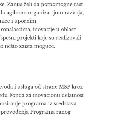
ike, Zanus želi da potpomogne rast
, da agilnom organizacijom razvoja,
nice i upornim
onalascima, inovacije u oblasti
pešni projekti koje su realizovali
ako nešto zaista moguće.
voda i usluga od strane MSP kroz
zmeđu Fonda za inovacionu delatnost
inansiranje programa iz sredstava
k sprovođenja Programa ranog