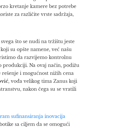
brzo kretanje kamere bez potrebe
iste za različite vrste sadržaja,
vega što se nudi na tržištu jeste
 koji su opšte namene, već našu
ristimo da razvijemo kontrolnu
produkciji. Na ovaj način, podižu
e rešenje i mogućnost nižih cena
vić
, vođa velikog tima Zanus koji
stranstvu, nakon čega su se vratili
ram sufinansiranja inovacija
botike sa ciljem da se omogući