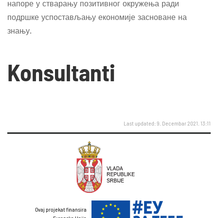
напоре у стварању позитивног окружења ради
подршке успостављању економије засноване на
знању.
Konsultanti
Last updated: 9. Decembar 2021. 13:11
Ovaj projekat finansira
Evropska Unija