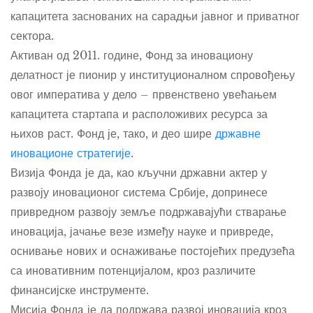
капацитета заснованих на сарадњи јавног и приватног
сектора.
Активан од 2011. године, Фонд за иновациону
делатност је пионир у институционалном спровођењу
овог императива у дело – првенствено увећањем
капацитета стартапа и расположивих ресурса за
њихов раст. Фонд је, тако, и део шире
државне
иновационе стратегије
.
Визија
Фондa је да, као кључни државни актер у
развоју иновационог система Србије, допринесе
привредном развоју земље подржавајући стварање
иновација, јачање везе између науке и привреде,
оснивање нових и оснаживање постојећих предузећа
са иновативним потенцијалом, кроз различите
финансијске инструменте.
Мисија
Фондa је да подржава развој иновација кроз