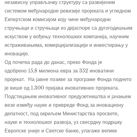
независну управљачку структуру
са развијеним
системом међународне ревизије пројеката и угледном
Екпертском комисијом коју чине међународни
стручњаци и стручњаци из дијаспоре са дугогодишњим
искуством у вођењу технолошких компанија, научним
истраживањима, комерцијализацији и инвестирању у
иновације.
Од почетка рада до данас, преко Фонда је
одобрено
15,8 милиона евра
за
352 иноватини
пројекат
. На јавне позиве за програме Фонда поднето
је више од
1.300 пријава иновативних пројеката
.
Подстицањем иновативног предузетништва и јачањем
везе између науке и привреде Фонд за иновациону
делатност, под окриљем Министарства просвете,
науке и технолошког развоја, уз свесрдну подршку
Европске уније и Светске банке, улагаже велике