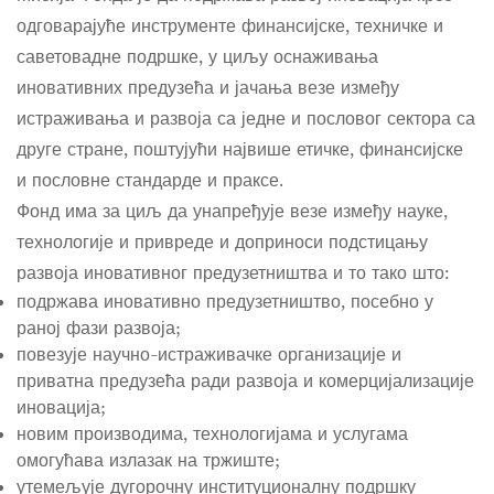
одговарајуће инструменте финансијске, техничке и
саветовадне подршке, у циљу оснаживања
иновативних предузећа и јачања везе између
истраживања и развоја са једне и пословог сектора са
друге стране, поштујући највише етичке, финансијске
и пословне стандарде и праксе.
Фонд има за
циљ
да унапређује везе између науке,
технологије и привреде и доприноси подстицању
развоја иновативног предузетништва и то тако што:
подржава иновативно предузетништво, посебно у
раној фази развоја;
повезује научно-истраживачке организације и
приватна предузећа ради развоја и комерцијализације
иновација;
новим производима, технологијама и услугама
омогућава излазак на тржиште;
утемељује дугорочну институционалну подршку