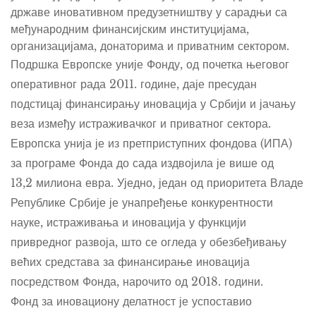
државе иновативном предузетништву у сарадњи са
међународним финансијским институцијама,
организацијама, донаторима и приватним сектором.
Подршка Европске уније Фонду
, од почетка његовог
оперативног рада 2011. године, даје пресудан
подстицај финансирању иновација у Србији и јачању
веза између истраживачког и приватног сектора.
Европска унија је из претприступних фондова (ИПА)
за програме Фонда до сада издвојила је више од
13,2 милиона евра. Уједно, један од приоритета Владе
Републике Србије је унапређење конкурентности
науке, истраживања и иновација у функцији
привредног развоја, што се огледа у обезбеђивању
већих средстава за финансирање иновација
посредством Фонда, нарочито од 2018. години.
Фонд за иновациону делатност је
успоставио