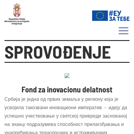
SPROVOĐENJE
Fond za inovacionu delatnost
Србија је једна од првих земаља у региону која је
усвојила такозвани
иновациони императив
– идеју да
успешно учествовање у светској привреди заснованој
на знању подразумева способност прилагођавања и
унапређивања технолошких и истраживачких