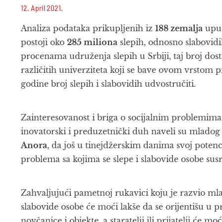
12. April 2021.
Analiza podataka prikupljenih iz
188 zemalja
upuć
postoji oko
285 miliona
slepih, odnosno slabovidi
procenama udruženja slepih u Srbiji, taj broj dos
različitih univerziteta koji se bave ovom vrstom 
godine broj slepih i slabovidih udvostručiti.
Zainteresovanost i briga o socijalnim problemima
inovatorski i preduzetnički duh naveli su mlado
Anora
, da još u tinejdžerskim danima svoj potenc
problema sa kojima se slepe i slabovide osobe su
Zahvaljujući pametnoj rukavici koju je razvio mla
slabovide osobe će moći lakše da se orijentišu u p
novčanice i objekte, a staratelji ili prijatelji će m