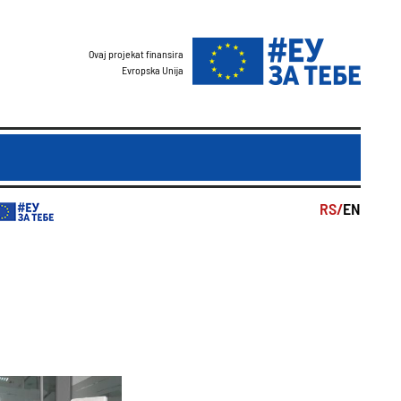
Ovaj projekat finansira
Evropska Unija
RS/
EN