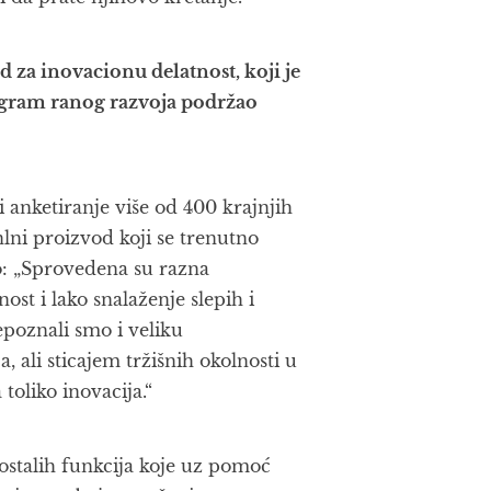
 za inovacionu delatnost, koji je
ogram ranog razvoja podržao
 i anketiranje više od 400 krajnjih
anlni proizvod koji se trenutno
ao: „Sprovedena su razna
ost i lako snalaženje slepih i
epoznali smo i veliku
, ali sticajem tržišnih okolnosti u
toliko inovacija.“
 ostalih funkcija koje uz pomoć