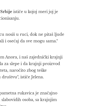
 Srbije
ističe u kojoj meri joj je
ionisanju.
 nosiš u ruci, dok ne pitaš ljude
li i osećaj da sve mogu sama.“
 Anora, i naš zajednički krajnji
 za slepe i da krajnji proizvod
teta, naročito zbog teške
društvu“, ističe Jelena.
 pametna rukavica je značajno
i slabovidih osoba, sa krajnjim