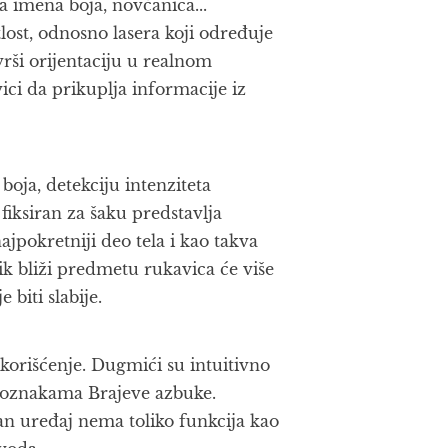
 imena boja, novčanica...
lost, odnosno lasera koji određuje
rši orijentaciju u realnom
ci da prikuplja informacije iz
oja, detekciju intenziteta
 fiksiran za šaku predstavlja
jpokretniji deo tela i kao takva
ik bliži predmetu rukavica će više
e biti slabije.
korišćenje. Dugmići su intuitivno
im oznakama Brajeve azbuke.
an uređaj nema toliko funkcija kao