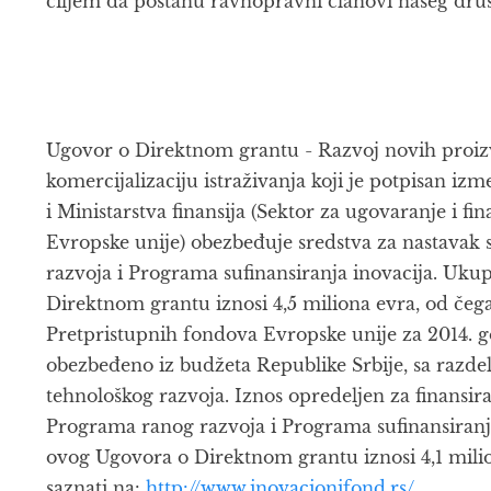
ciljem da postanu ravnopravni članovi našeg druš
Ugovor o Direktnom grantu - Razvoj novih proiz
komercijalizaciju istraživanja koji je potpisan i
i Ministarstva finansija (Sektor za ugovaranje i f
Evropske unije) obezbeđuje sredstva za nastava
razvoja i Programa sufinansiranja inovacija. Uk
Direktnom grantu iznosi 4,5 miliona evra, od čega 
Pretpristupnih fondova Evropske unije za 2014. g
obezbeđeno iz budžeta Republike Srbije, sa razdel
tehnološkog razvoja. Iznos opredeljen za finansir
Programa ranog razvoja i Programa sufinansiranja
ovog Ugovora o Direktnom grantu iznosi 4,1 milio
saznati na:
http://www.inovacionifond.rs/