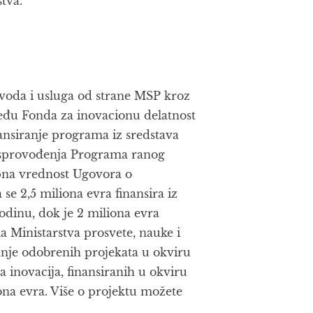
tva.
voda i usluga od strane MSP kroz
zmeđu Fonda za inovacionu delatnost
inansiranje programa iz sredstava
k sprovođenja Programa ranog
upna vrednost Ugovora o
se 2,5 miliona evra finansira iz
odinu, dok je 2 miliona evra
a Ministarstva prosvete, nauke i
anje odobrenih projekata u okviru
 inovacija, finansiranih u okviru
na evra. Više o projektu možete