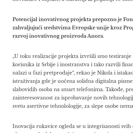
Potencijal inovativnog projekta prepozno je Fond
zahvaljujući sredstvima Evropske unije kroz Pr
razvoj inovativnog proizvoda Anora.
„U toku realizacije projekta izvršili smo testiranje
korisnika iz Srbije i inostranstva i tako razvili fin
nalazi u fazi pretprodaje“, rekao je Nikola i istak
istraživanja gde je uočena solidna digitalna pismen
slabovidih osoba na smart telefonima. Takođe, pr
zainteresovanost za isprobavanje novih tehnologija
svetu asertivne tehnolologije, za slepe osobe nema 
Inovacija rukavice ogleda se u integrisanosti svih