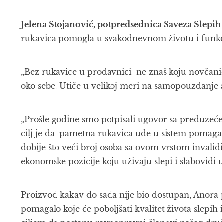
Jelena Stojanović, potpredsednica Saveza Slepih
rukavica pomogla u svakodnevnom životu i funkc
„Bez rukavice u prodavnici ne znaš koju novčanicu
oko sebe. Utiče u velikoj meri na samopouzdanje a
„Prošle godine smo potpisali ugovor sa preduzećem
cilj je da pametna rukavica uđe u sistem pomagala
dobije što veći broj osoba sa ovom vrstom invalidi
ekonomske pozicije koju uživaju slepi i slabovidi u 
Proizvod kakav do sada nije bio dostupan, Anora
pomagalo koje će poboljšati kvalitet života slepih 