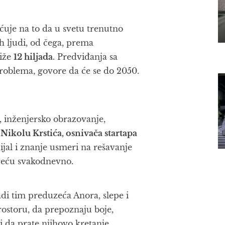
uje na to da u svetu trenutno
h ljudi, od čega, prema
tiže
12 hiljada
. Predviđanja sa
problema, govore da će se do 2050.
, inženjersko obrazovanje,
g
Nikolu Krstića, osnivača startapa
ijal i znanje usmeri na rešavanje
sreću svakodnevno.
di tim preduzeća Anora, slepe i
rostoru, da prepoznaju boje,
oći da prate njihovo kretanje.