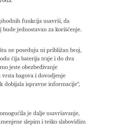
voda.
eophodnih funkcija usavrši, da
aj bude jednostavan za korišćenje.
štu ne poseduju ni približan broj,
du čija baterija traje i do dva
emo jeste obezbeđivanje
h vrsta bagova i dovodjenje
k dobijala ispravne informacije“,
omogućila je dalje usavršavanje,
menjene slepim i teško slabovidim