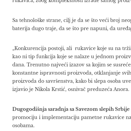
rukavica, zbog kompleksnosti izrade samog proiz
Sa tehnološke strane, cilj je da se što veći broj n
baterija dugo traje, da se što pre napuni, da uređ
„Konkurencija postoji, ali rukavice koje su na trži
kao ni tip funkcija koje se nalaze u jednom proizvo
dana. Trenutno najveći izazov sa kojim se susreć
konstantne ispravnosti proizvoda, otklanjanje svi
proizvoda do savršenstva, kako bi slepa osoba uve
izjavio je Nikola Krstić, osnivač preduzeća Anora.
Dugogodišnja saradnja sa Savezom slepih Srbije
promociju i implementaciju pametne rukavice na
osobama.