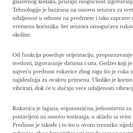
glasovnog kodaka, pružaju mogućnost izgovaranja
Tehnologija je bazirana na osnovu senzora za svet
udaljenost u odnosu na predmete i tako zapravo v
vremenu korisnika. Set senzora omogućava rukavi
okoline.
Od funkcija poseduje orijentaciju, prepoznavanje b
svetlosti, izgovaranje datuma i sata. Gedžet koji je
najveću prednost rukavice zbog toga što je ruka na
najidealnija za ovakvu primenu. Ukoliko je korisn
vibrirati, dok će u slučaju veće udaljenosti vibracij
Rukavica je lagana, ergonomična, jednostavna za 
postavljeni na osnovu testiranja, u skladu sa sv
Prednost je takođe i to što u ovom trenutku nijed